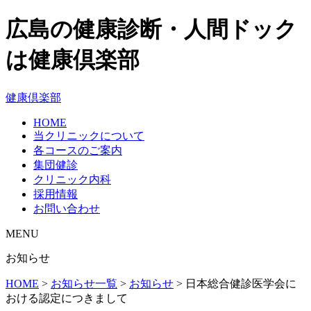
広島の健康診断・人間ドック
は健康倶楽部
健康倶楽部
HOME
当クリニックについて
各コースのご案内
集団健診
クリニック内科
採用情報
お問い合わせ
MENU
お知らせ
HOME
>
お知らせ一覧
>
お知らせ
>
日本総合健診医学会に
おける認定につきまして