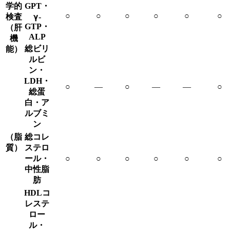
学的
GPT・
○
○
○
○
○
○
γ
検査
-
GTP・
（肝
ALP
機
総ビリ
能）
ルビ
ン・
LDH・
○
―
○
―
―
○
総蛋
白・ア
ルブミ
ン
（脂
総コレ
質）
ステロ
ール・
○
○
○
○
○
○
中性脂
肪
HDLコ
レステ
ロー
ル・