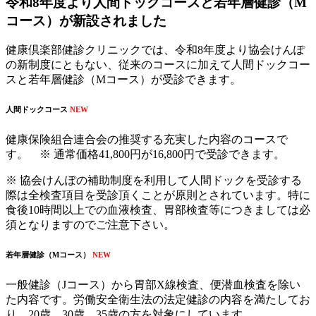
令和8年度より人間ドックコースと若年層健診（M
コース）が新設されました
健康倶楽部健診クリニックでは、令和8年度より協会けんぽ
の新制度にともない、従来のコースに加えて人間ドックコー
スと若年層健診（Mコース）が受診できます。
人間ドックコース
NEW
健康保険組合連合会の推奨する充実した内容のコースで
す。 ※ 通常価格41,800円が16,800円で受診できます。
※ 協会けんぽの補助制度を利用して人間ドックを受診する
際は全検査項目を受診頂くことが原則とされています。特に
食後10時間以上での血液検査、胃部検査等につきましては必
須となりますのでご注意下さい。
若年層健診（Mコース）
NEW
一般健診（Jコース）から胃部X線検査、便潜血検査を除い
た内容です。労働安全衛生法の法定健診の内容を満たしてお
り、20歳、30歳、35歳の方を対象にしています。