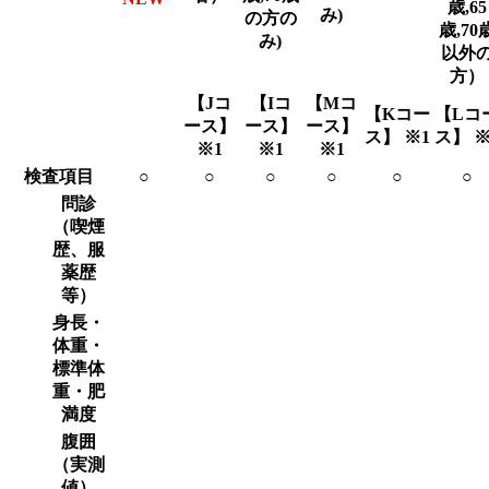
歳,65
み)
の方の
歳,70
み)
以外
方）
【
Jコ
【
I
コ
【
M
コ
【
K
コー
【
Lコ
ース
】
ース
】
ース
】
ス
】
※1
ス
】 ※
※1
※1
※1
検査項目
○
○
○
○
○
○
問診
（喫煙
歴、服
薬歴
等）
身長・
体重・
標準体
重・肥
満度
腹囲
（実測
値）