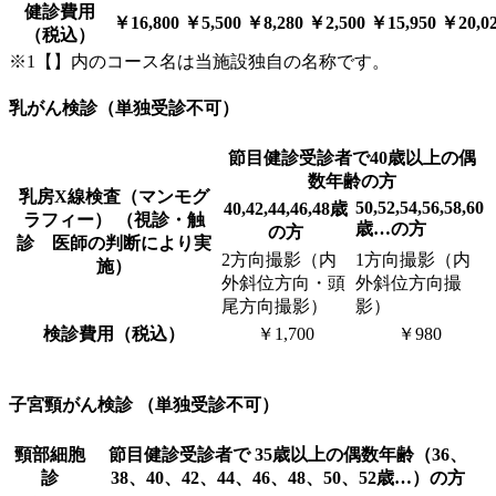
健診費用
￥16,800
￥5,500
￥8,280
￥2,500
￥15,950
￥20,0
（税込）
※1【】内のコース名は当施設独自の名称です。
乳がん検診（単独受診不可）
節目健診受診者で40歳以上の偶
数年齢の方
乳房X線検査（マンモグ
50,52,54,56,58,60
40,42,44,46,48歳
ラフィー） （視診・触
歳…の方
の方
診 医師の判断により実
2方向撮影（内
1方向撮影（内
施）
外斜位方向・頭
外斜位方向撮
尾方向撮影）
影）
検診費用（税込）
￥1,700
￥980
子宮頸がん検診 （単独受診不可）
頸部細胞
節目健診受診者で 35歳以上の偶数年齢（36、
診
38、40、42、44、46、48、50、52歳…）の方