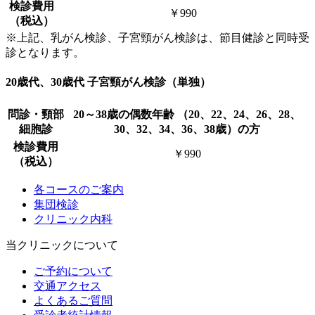
検診費用
￥990
（税込）
※上記、乳がん検診、子宮
頸
がん検診は、節目健診と同時受
診となります。
20歳代、30歳代 子宮頸がん検診（単独）
問診・頸部
20～38歳の偶数年齢 （20、22、24、26、28、
細胞診
30、32、34、36、38歳）の方
検診費用
￥990
（税込）
各コースのご案内
集団検診
クリニック内科
当クリニックについて
ご予約について
交通アクセス
よくあるご質問