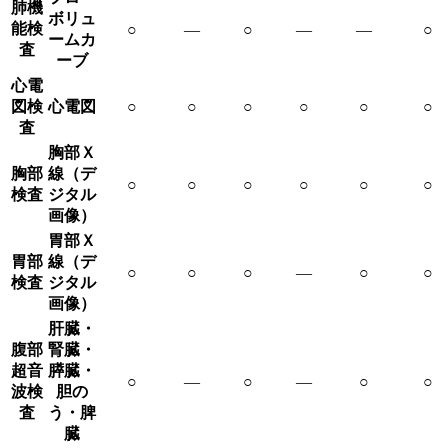
肺機
ボリュ
能検
○
―
○
―
―
○
ームカ
査
ーブ
心電
図検
心電図
○
○
○
○
○
○
査
胸部Ｘ
胸部
線（デ
○
○
○
○
○
○
検査
ジタル
画像）
胃部Ｘ
胃部
線（デ
○
○
○
―
○
○
検査
ジタル
画像）
肝臓・
腹部
腎臓・
超音
膵臓・
○
―
○
―
○
○
波検
胆の
査
う・脾
臓