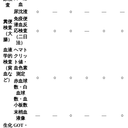
血
査
尿沈渣
○
―
○
―
―
―
免疫便
糞便
潜血反
検査
応検査
○
○
○
―
○
○
（大
（二日
腸）
法）
血液
ヘマト
学的
クリッ
検査
ト値・
（貧
血色素
血な
測定
○
○
○
○
○
○
ど）
赤血球
数・白
血球
数・血
小板数
末梢血
―
―
○
―
―
○
液像
生化
GOT・