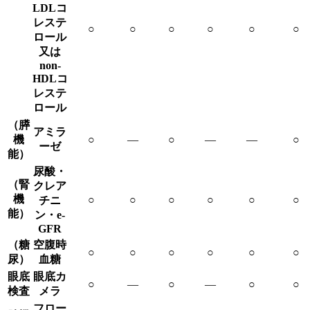
LDLコ
レステ
○
○
○
○
○
○
ロール
又は
non-
HDLコ
レステ
ロール
（膵
アミラ
機
○
―
○
―
―
○
ーゼ
能）
尿酸・
（腎
クレア
機
○
○
○
○
○
○
チニ
能）
ン・e-
GFR
（糖
空腹時
○
○
○
○
○
○
尿）
血糖
眼底
眼底カ
○
―
○
―
○
○
検査
メラ
フロー