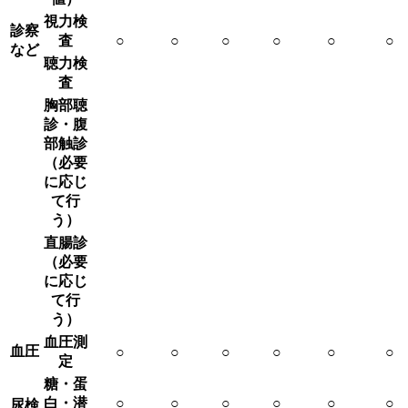
視力検
診察
査
○
○
○
○
○
○
など
聴力検
査
胸部聴
診・腹
部触診
（必要
に応じ
て行
う）
直腸診
（必要
に応じ
て行
う）
血圧測
血圧
○
○
○
○
○
○
定
糖・蛋
白・潜
○
○
○
○
○
○
尿検