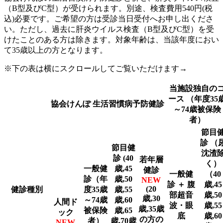
（B型及びC型）が受けられます。別途、検査費用540円(税
込)必要です。ご希望の方は受診当日受付へお申し出くださ
い。ただし、過去に肝炎ウイルス検査（B型及びC型）を受
けたことのある方は除きます。対象年齢は、当該年度におい
て35歳以上の方となります。
※下の表は横にスクロールしてご覧いただけます→
当施設独自の
ース
（年度35
協会けんぽ 生活習慣病予防健診
～74歳被保険
者）
節目
診 （
節目健
沈渣
診 (40
若年層
く）
一般健
歳,45
健診
一般健
（40
診
（年
歳,50
NEW
診
＋ 腹
歳,45
(20
健診種別
度35歳
歳,55
部超音
歳,50
歳,30
～74歳
歳,60
人間ド
波・眼
歳,55
歳,35歳
被保険
歳,65
ック
底
歳,60
の方の
者）
歳,70歳
NEW