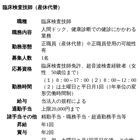
臨床検査技師（産休代替）
職種
臨床検査技師
人間ドック、健康診断での健診にかかわる
職務内容
業務
正職員（産休代替）※正職員登用の可能性
勤務形態
有
募集人数
1名
臨床検査技師免許、超音波検査経験者（女
応募資格
性 50歳位まで）
（１）8：00～17：00（２）8：00～12：00
勤務時間
（２）は土曜日と平日月1回（1年単位の変
形労働時間制）
給与
当法人の規程による
通勤手当
上限20,000円まで
諸手当その他
精勤手当・職務手当・超過勤務手当等
昇給
年1回
賞与
年2回