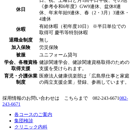
日、祝、土曜日と月1回平日午後、その他
《参考令和6年度》GW9連休、盆休8連
休日
休、年末年始9連休、春（2・3月）3連休・
4連休
有給休暇（初年度10日） ※半日単位での
休暇
取得可 慶弔等特別休暇
退職金制度
無し
加入保険
労災保険
被服
ユニフォーム貸与
学会、各種資格
健診関連学会、健診関連資格取得のための
取得支援
支援を受けられます。
育児・介護休業
医療法人健康倶楽部は「広島県仕事と家庭
制度
の両立支援企業」登録、参画しています。
採用情報のお問い合わせは こちらまで
082-243-6671
082-
243-6671
各コースのご案内
集団検診
クリニック内科