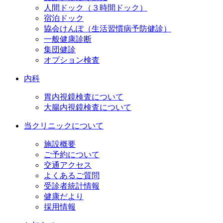
人間ドック（３時間ドック）
宿泊ドック
協会けんぽ（生活習慣病予防健診）
一般健康診断
集団健診
オプション検査
内科
胃内視鏡検査について
大腸内視鏡検査について
当クリニックについて
施設概要
ご予約について
交通アクセス
よくあるご質問
受診者統計情報
健康だより
採用情報