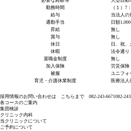
必要な経験等
大型自動
勤務時間
（１）7
給与
当法人の
通勤手当
日額1,0
昇給
無し
賞与
無し
休日
日、祝、
休暇
法令通り
退職金制度
無し
加入保険
労災保険
被服
ユニフォ
育児・介護休業制度
医療法人
採用情報のお問い合わせは こちらまで
082-243-6671
082-243
各コースのご案内
集団検診
クリニック内科
当クリニックについて
ご予約について