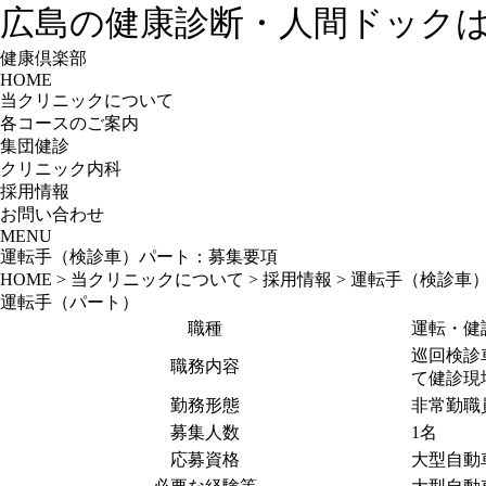
広島の健康診断・人間ドック
健康倶楽部
HOME
当クリニックについて
各コースのご案内
集団健診
クリニック内科
採用情報
お問い合わせ
MENU
運転手（検診車）パート：募集要項
HOME
>
当クリニックについて
>
採用情報
>
運転手（検診車
運転手（パート）
職種
運転・健
巡回検診
職務内容
て健診現
勤務形態
非常勤職
募集人数
1名
応募資格
大型自動